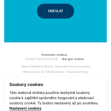
ODESLAT
Poslední změna:
Pondělí 10.01.2022 07:28
- Berger Adam
Úřad městského obvodu Mariánské Hory a Hulváky,
Přemyslovců 63, 709 36 Ostrava - Mariánské Hory
Všechna práva vyhrazena - použití obsahu nebo jeho částí je
možné pouze se souhlasem Úřadu městského obvodu
Soubory cookies
Mariánské Hory a Hulváky.
Tato webová stránka používá nezbytné soubory
Webové stránky jsou ve správě společnosti
OVANET a.s.
cookie k zajištění správného fungování a sledovací
soubory cookie. Ty budou nastaveny až po souhlasu.
Mapa portálu
Přístupnost
Vyhledat
Nastavení cookies
Nastavení cookies