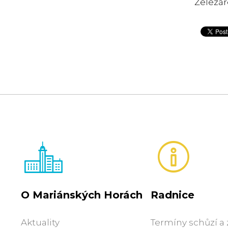
Železáre
O Mariánských Horách
Radnice
Aktuality
Termíny schůzí a