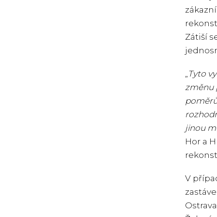
zákazní
rekonst
Zátiší 
jednos
„
Tyto v
změnu p
poměrům
rozhodn
jinou m
Hor a H
rekonst
V přípa
zastáve
Ostrava