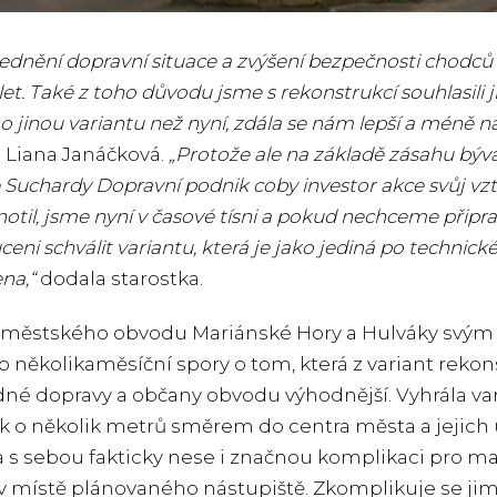
ednění dopravní situace a zvýšení bezpečnosti chodců a
let. Také z toho důvodu jsme s rekonstrukcí souhlasili 
o jinou variantu než nyní, zdála se nám lepší a méně ná
 Liana Janáčková.
„Protože ale na základě zásahu bý
Suchardy Dopravní podnik coby investor akce svůj vz
otil, jsme nyní v časové tísni a pokud nechceme připr
eni schválit variantu, která je jako jediná po technické
na,“
dodala starostka.
městského obvodu Mariánské Hory a Hulváky svým 
o několikaměsíční spory o tom, která z variant rekon
é dopravy a občany obvodu výhodnější. Vyhrála va
k o několik metrů směrem do centra města a jejich u
a s sebou fakticky nese i značnou komplikaci pro maj
 v místě plánovaného nástupiště. Zkomplikuje se ji