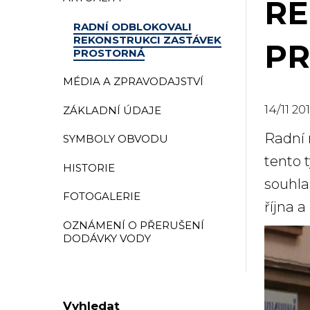
RE
RADNÍ ODBLOKOVALI
REKONSTRUKCI ZASTÁVEK
P
PROSTORNÁ
MÉDIA A ZPRAVODAJSTVÍ
14
/
11
20
ZÁKLADNÍ ÚDAJE
Radní 
SYMBOLY OBVODU
tento 
HISTORIE
souhlas
FOTOGALERIE
října 
OZNÁMENÍ O PŘERUŠENÍ
DODÁVKY VODY
Vyhledat