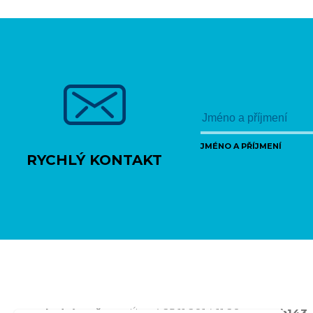
JMÉNO A PŘÍJMENÍ
RYCHLÝ KONTAKT
Poslední změna:
Úterý 25.11.2014 11:20
- marh143