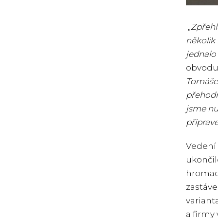
„
Zpřehl
několik 
jednalo 
obvodu
Tomáše 
přehodn
jsme nuc
připrave
Vedení 
ukončil
hromadn
zastáve
variant
a firmy