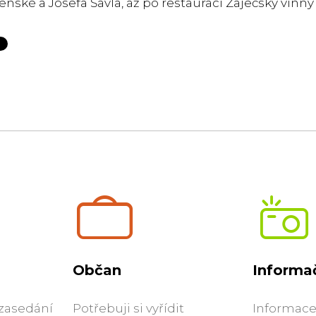
nské a Josefa Šavla, až po restauraci Zaječský vinný sk
Občan
Informač
 zasedání
Potřebuji si vyřídit
Informace 