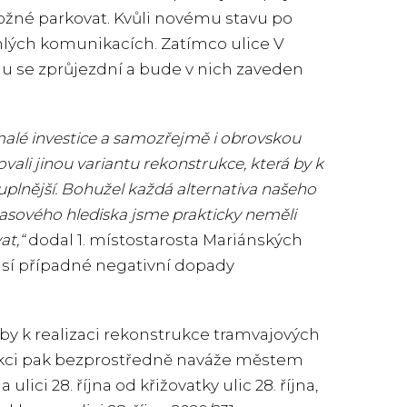
žné parkovat. Kvůli novému stavu po
hlých komunikacích. Zatímco ulice V
emu se zprůjezdní a bude v nich zaveden
alé investice a samozřejmě i obrovskou
ali jinou variantu rekonstrukce, která by k
lnější. Bohužel každá alternativa našeho
 časového hlediska jsme prakticky neměli
at,“
dodal 1. místostarosta Mariánských
usí případné negativní dopady
by k realizaci rekonstrukce tramvajových
o akci pak bezprostředně naváže městem
ci 28. října od křižovatky ulic 28. října,