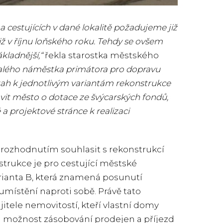
 cestujících v dané lokalitě požadujeme již
již v říjnu loňského roku. Tehdy se ovšem
kladnější,“
řekla starostka městského
valého náměstka primátora pro dopravu
tah k jednotlivým variantám rekonstrukce
avit město o dotace ze švýcarských fondů,
 a projektové stránce k realizaci
rozhodnutím souhlasit s rekonstrukcí
strukce je pro cestující městské
rianta B, která znamená posunutí
místění naproti sobě. Právě tato
itele nemovitostí, kteří vlastní domy
m možnost zásobování prodejen a příjezd