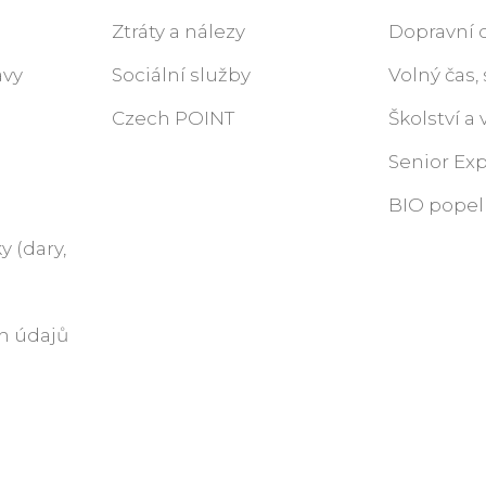
Ztráty a nálezy
Dopravní
ávy
Sociální služby
Volný čas,
Czech POINT
Školství a
Senior Ex
BIO pope
y (dary,
h údajů