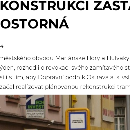
KONSTRUKCI ZAS
ROSTORNÁ
14
městského obvodu Mariánské Hory a Hulváky n
týden, rozhodli o revokaci svého zamítavého s
ili s tím, aby Dopravní podnik Ostrava a. s. vs
a začal realizovat plánovanou rekonstrukci tra