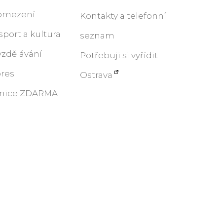
 omezení
Kontakty a telefonní
 sport a kultura
seznam
 vzdělávání
Potřebuji si vyřídit
pres
Ostrava
lnice ZDARMA