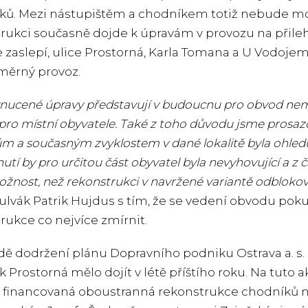
ků. Mezi nástupištěm a chodníkem totiž nebude mo
rukci současně dojde k úpravám v provozu na přile
se zaslepí, ulice Prostorná, Karla Tomana a U Vodoj
měrný provoz.
ynucené úpravy představují v budoucnu pro obvod nem
ro místní obyvatele. Také z toho důvodu jsme prosazov
 a současným zvyklostem v dané lokalitě byla ohledup
utí by pro určitou část obyvatel byla nevyhovující a z
ožnost, než rekonstrukci v navržené variantě odblokov
ulvák Patrik Hujdus s tím, že se vedení obvodu pok
rukce co nejvíce zmírnit.
dě dodržení plánu Dopravního podniku Ostrava a. s. 
k Prostorná mělo dojít v létě příštího roku. Na tut
 financovaná oboustranná rekonstrukce chodníků na uli