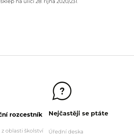
lep na ulici 28. října 2020/231.
Nejčastěji se ptáte
ní rozcestník
z oblasti školství
Úřední deska