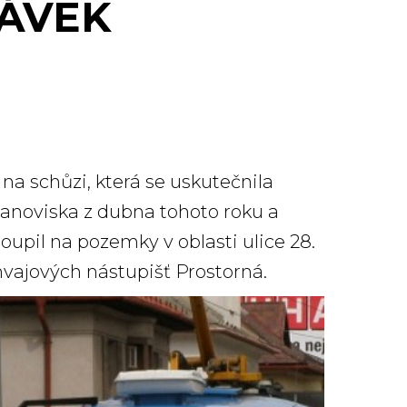
TÁVEK
a schůzi, která se uskutečnila
tanoviska z dubna tohoto roku a
toupil na pozemky v oblasti ulice 28.
mvajových nástupišť Prostorná.