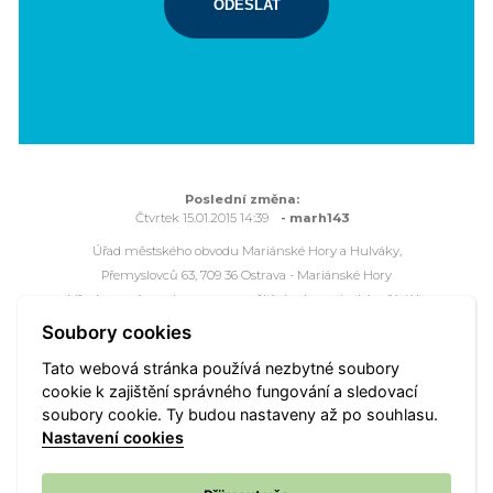
ODESLAT
Poslední změna:
Čtvrtek 15.01.2015 14:39
- marh143
Úřad městského obvodu Mariánské Hory a Hulváky,
Přemyslovců 63, 709 36 Ostrava - Mariánské Hory
Všechna práva vyhrazena - použití obsahu nebo jeho částí je
možné pouze se souhlasem Úřadu městského obvodu
Soubory cookies
Mariánské Hory a Hulváky.
Tato webová stránka používá nezbytné soubory
Webové stránky jsou ve správě společnosti
OVANET a.s.
cookie k zajištění správného fungování a sledovací
soubory cookie. Ty budou nastaveny až po souhlasu.
Mapa portálu
Přístupnost
Vyhledat
Nastavení cookies
Nastavení cookies